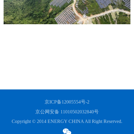
京ICP备12005554号-2
京公网安备 11010502032840号
Copyright © 2014 ENERGY CHINA All Right Reserved.